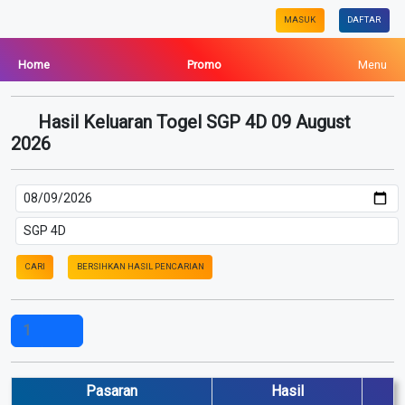
MASUK
DAFTAR
Home
Promo
Menu
Hasil Keluaran Togel SGP 4D 09 August
2026
CARI
BERSIHKAN HASIL PENCARIAN
1
Pasaran
Hasil