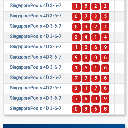
SingaporePools 4D 3-6-7
1
6
2
2
SingaporePools 4D 3-6-7
0
7
3
5
SingaporePools 4D 3-6-7
5
9
7
4
SingaporePools 4D 3-6-7
2
4
1
4
SingaporePools 4D 3-6-7
1
8
6
9
SingaporePools 4D 3-6-7
9
8
0
6
SingaporePools 4D 3-6-7
1
5
1
6
SingaporePools 4D 3-6-7
7
7
5
8
SingaporePools 4D 3-6-7
2
1
7
6
SingaporePools 4D 3-6-7
7
6
9
9
SingaporePools 4D 3-6-7
0
3
6
8