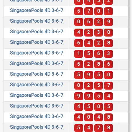
6
4
5
2
SingaporePools 4D 3-6-7
5
7
0
1
SingaporePools 4D 3-6-7
0
6
2
9
SingaporePools 4D 3-6-7
4
2
3
0
SingaporePools 4D 3-6-7
6
4
2
8
SingaporePools 4D 3-6-7
1
5
6
3
SingaporePools 4D 3-6-7
5
2
8
6
SingaporePools 4D 3-6-7
5
9
5
0
SingaporePools 4D 3-6-7
0
2
5
7
SingaporePools 4D 3-6-7
9
9
5
4
SingaporePools 4D 3-6-7
4
5
0
5
SingaporePools 4D 3-6-7
4
0
4
8
SingaporePools 4D 3-6-7
5
4
7
8