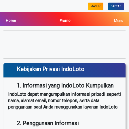
MASUK
DAFTAR
Home
Promo
Menu
Kebijakan Privasi IndoLoto
1. Informasi yang IndoLoto Kumpulkan
IndoLoto dapat mengumpulkan informasi pribadi seperti
nama, alamat email, nomor telepon, serta data
penggunaan saat Anda menggunakan layanan IndoLoto.
2. Penggunaan Informasi